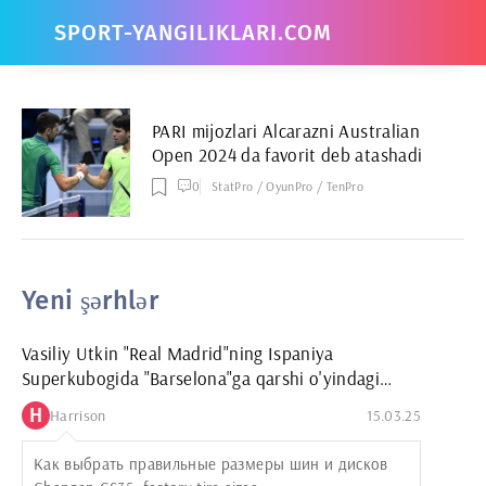
SPORT-YANGILIKLARI.COM
PARI mijozlari Alcarazni Australian
Open 2024 da favorit deb atashadi
0
StatPro / OyunPro / TenPro
Yeni şərhlər
Vasiliy Utkin "Real Madrid"ning Ispaniya
Superkubogida "Barselona"ga qarshi o'yindagi
g'alabasini taxmin qildi
H
Harrison
15.03.25
Как выбрать правильные размеры шин и дисков