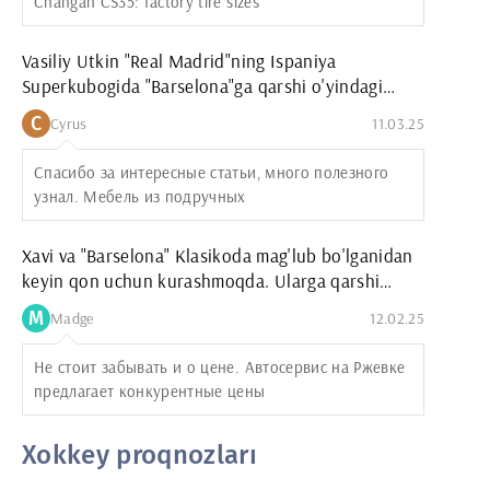
Changan CS35: factory tire sizes
Vasiliy Utkin "Real Madrid"ning Ispaniya
Superkubogida "Barselona"ga qarshi o'yindagi
g'alabasini taxmin qildi
C
Cyrus
11.03.25
Спасибо за интересные статьи, много полезного
узнал. Мебель из подручных
Xavi va "Barselona" Klasikoda mag'lub bo'lganidan
keyin qon uchun kurashmoqda. Ularga qarshi
"Unionistlar" "Vilyarreal"ni mag'lub etgan
M
Madge
12.02.25
boshlang'ich hisoblanadi.
Не стоит забывать и о цене. Автосервис на Ржевке
предлагает конкурентные цены
Xokkey proqnozları