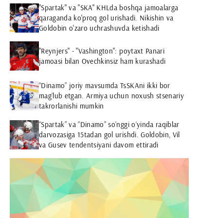
"Spartak" va "SKA" KHLda boshqa jamoalarga
qaraganda ko'proq gol urishadi. Nikishin va
Goldobin o'zaro uchrashuvda ketishadi
"Reynjers" - "Vashington": poytaxt Panari
jamoasi bilan Ovechkinsiz ham kurashadi
“Dinamo” joriy mavsumda TsSKAni ikki bor
mag‘lub etgan. Armiya uchun noxush stsenariy
takrorlanishi mumkin
“Spartak” va “Dinamo” so‘nggi o‘yinda raqiblar
darvozasiga 15tadan gol urishdi. Goldobin, Vil
va Gusev tendentsiyani davom ettiradi