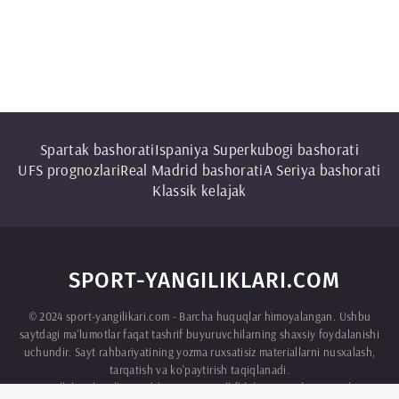
Spartak bashorati
Ispaniya Superkubogi bashorati
UFS prognozlari
Real Madrid bashorati
A Seriya bashorati
Klassik kelajak
SPORT-YANGILIKLARI.COM
© 2024 sport-yangilikari.com - Barcha huquqlar himoyalangan. Ushbu
saytdagi ma'lumotlar faqat tashrif buyuruvchilarning shaxsiy foydalanishi
uchundir. Sayt rahbariyatining yozma ruxsatisiz materiallarni nusxalash,
tarqatish va ko'paytirish taqiqlanadi.
Biz intellektual mulkni qadrlaymiz va mualliflik huquqini hurmat qilamiz.