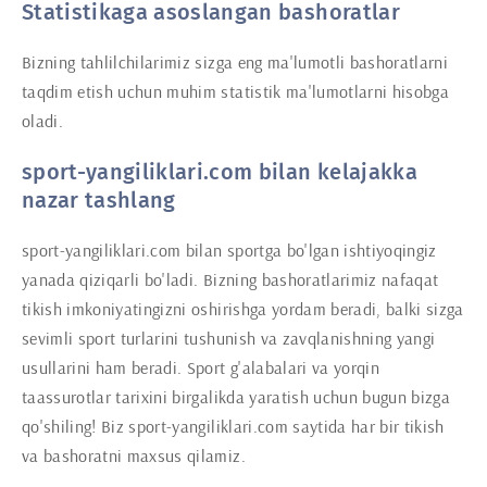
Statistikaga asoslangan bashoratlar
Bizning tahlilchilarimiz sizga eng ma'lumotli bashoratlarni
taqdim etish uchun muhim statistik ma'lumotlarni hisobga
oladi.
sport-yangiliklari.com bilan kelajakka
nazar tashlang
sport-yangiliklari.com bilan sportga bo'lgan ishtiyoqingiz
yanada qiziqarli bo'ladi. Bizning bashoratlarimiz nafaqat
tikish imkoniyatingizni oshirishga yordam beradi, balki sizga
sevimli sport turlarini tushunish va zavqlanishning yangi
usullarini ham beradi. Sport g'alabalari va yorqin
taassurotlar tarixini birgalikda yaratish uchun bugun bizga
qo'shiling! Biz sport-yangiliklari.com saytida har bir tikish
va bashoratni maxsus qilamiz.