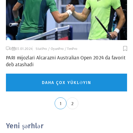
0
03.01.2024
StatPro / OyunPro / TenPro
PARI mijozlari Alcarazni Australian Open 2024 da favorit
deb atashadi
DAHA ÇOX YÜKLƏYIN
1
2
Yeni şərhlər