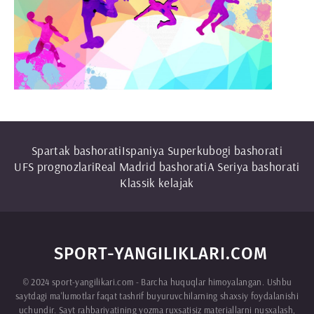
Spartak bashorati
Ispaniya Superkubogi bashorati
UFS prognozlari
Real Madrid bashorati
A Seriya bashorati
Klassik kelajak
SPORT-YANGILIKLARI.COM
© 2024 sport-yangilikari.com - Barcha huquqlar himoyalangan. Ushbu
saytdagi ma'lumotlar faqat tashrif buyuruvchilarning shaxsiy foydalanishi
uchundir. Sayt rahbariyatining yozma ruxsatisiz materiallarni nusxalash,