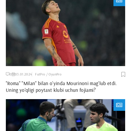
0
03.01.2024
FutPro / OyunPro
"Roma" "Milan" bilan o'yinda Mourinoni mag'lub etdi.
Uning yo'qligi poytaxt klubi uchun fojiami?