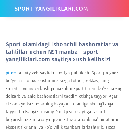
SPORT-YANGILIKLARI.COM
Sport olamidagi ishonchli bashoratlar va
tahlillar uchun №1 manba - sport-
yangiliklari.com saytiga xush kelibsiz!
pinco
rasmiy veb-saytida sportga pul tikish. Sport prognozi
boʻyicha mutaxassislarimiz sizga futbol, ​​xokkey, jang
sanʼati, tennis va boshqa mashhur sport turlari boʻyicha eng
dolzarb va aniq bashoratlarni taqdim etishga tayyor. Agar
siz onlayn kazinolarning hayajonli olamiga sho'ng'ishga
tayyor bo'lsangiz, rasmiy Pin Up veb-saytiga tashrif
buyurishingizni tavsiya qilamiz.Biz statistik ma'lumotlarni,
ekspert fikrlarini va ko'p yillik tajribani birlashtirib, sizga