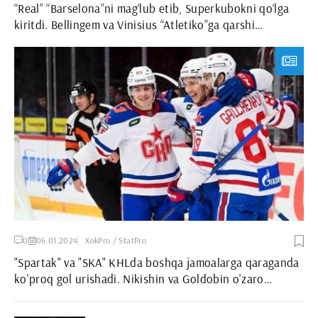
“Real” “Barselona”ni mag‘lub etib, Superkubokni qo‘lga
kiritdi. Bellingem va Vinisius “Atletiko”ga qarshi
kurashga yetarlimi?
0
06.01.2024
XokPro / StatPro
"Spartak" va "SKA" KHLda boshqa jamoalarga qaraganda
ko'proq gol urishadi. Nikishin va Goldobin o'zaro
uchrashuvda ketishadi