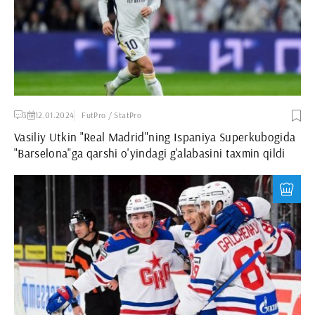
3
12.01.2024
FutPro / StatPro
Vasiliy Utkin "Real Madrid"ning Ispaniya Superkubogida
"Barselona"ga qarshi o'yindagi g'alabasini taxmin qildi