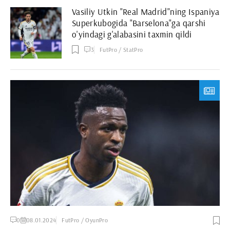
Vasiliy Utkin "Real Madrid"ning Ispaniya
Superkubogida "Barselona"ga qarshi
o'yindagi g'alabasini taxmin qildi
3
FutPro / StatPro
0
08.01.2024
FutPro / OyunPro