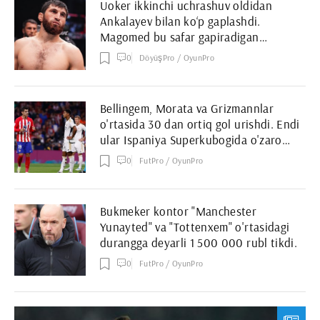
Uoker ikkinchi uchrashuv oldidan
Ankalayev bilan ko‘p gaplashdi.
Magomed bu safar gapiradigan
braziliyalikni o'chiradimi?
0
DöyüşPro / OyunPro
Bellingem, Morata va Grizmannlar
o'rtasida 30 dan ortiq gol urishdi. Endi
ular Ispaniya Superkubogida o'zaro
bahs olib borishadi
0
FutPro / OyunPro
Bukmeker kontor "Manchester
Yunayted" va "Tottenxem" o'rtasidagi
durangga deyarli 1 500 000 rubl tikdi.
0
FutPro / OyunPro