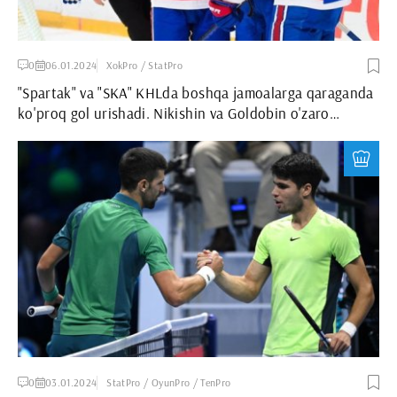
0
06.01.2024
XokPro / StatPro
"Spartak" va "SKA" KHLda boshqa jamoalarga qaraganda
ko'proq gol urishadi. Nikishin va Goldobin o'zaro
uchrashuvda ketishadi
0
03.01.2024
StatPro / OyunPro / TenPro