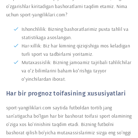
o'zgarishlar kiritadigan bashoratlarni taqdim etamiz. Nima
uchun sport-yangiliklari.com?
Ishonchlilik: Bizning bashoratlarimiz puxta tahlil va
statistikaga asoslangan.
Har-xillik: Biz har kimning qiziqishiga mos keladigan
turli sport va tadbirlarni yoritamiz.
Mutaxassislik: Bizning jamoamiz tajribali tahlilchilar
va oʻz bilimlarini baham koʻrishga tayyor
oʻyinchilardan iborat.
Har bir prognoz toifasining xususiyatlari
sport-yangiliklari.com saytida futboldan tortib jang
san'atigacha bo'lgan har bir bashorat toifasi sport olamining
o'ziga xos ko'rinishini taqdim etadi. Bizning futbolni
bashorat qilish bo'yicha mutaxassislarimiz sizga eng so'nggi