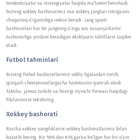
tendentsiyalar va strategiyalar haqida ma'lumot berishadi,
bizning xokkey bashoratimiz esa xokkey janglari intrigasini
chuqurroq o'rganishga imkon beradi. Jang sporti
bashoratlari har bir jangning o'ziga xos xususiyatlarini
tushunishga yordam beradigan eksklyuziv tahlillarni taqdim
etadi.
Futbol tahminlari
Bizning futbol bashoratlarimiz oddiy ligalardan tortib,
qiziqarli chempionatlargacha hammasini qamrab oladi.
Taktika, jamoa tarkibi va hozirgi o‘yinchi formasi haqidagi
fikrlarimizni tekshiring.
Xokkey bashorati
Barcha xokkey yangiliklarini xokkey bashoratlarimiz bilan
kuzatib boring. Biz NHLdan KHLgacha bo'lgan har bir o'yin