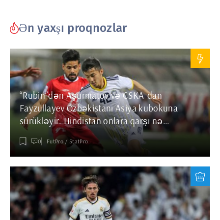
Ən yaxşı proqnozlar
“Rubin”dən Aşurmatov və CSKA-dan
Fayzullayev Özbəkistanı Asiya kubokuna
sürükləyir. Hindistan onlara qarşı nə
göstərəcək?
0
FutPro
/
StatPro