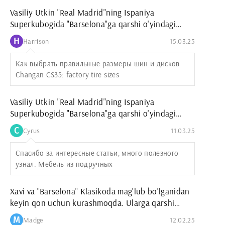
Vasiliy Utkin "Real Madrid"ning Ispaniya
Superkubogida "Barselona"ga qarshi o'yindagi
g'alabasini taxmin qildi
H
Harrison
15.03.25
Как выбрать правильные размеры шин и дисков
Changan CS35: factory tire sizes
Vasiliy Utkin "Real Madrid"ning Ispaniya
Superkubogida "Barselona"ga qarshi o'yindagi
g'alabasini taxmin qildi
C
Cyrus
11.03.25
Спасибо за интересные статьи, много полезного
узнал. Мебель из подручных
Xavi va "Barselona" Klasikoda mag'lub bo'lganidan
keyin qon uchun kurashmoqda. Ularga qarshi
"Unionistlar" "Vilyarreal"ni mag'lub etgan
M
Madge
12.02.25