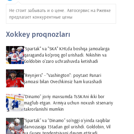
boshlang'ich hisoblanadi.
Не стоит забывать и о цене. Автосервис на Ржевке
предлагает конкурентные цены
Xokkey proqnozları
"Spartak" va "SKA" KHLda boshqa jamoalarga
qaraganda ko'proq gol urishadi. Nikishin va
Goldobin o'zaro uchrashuvda ketishadi
"Reynjers" - "Vashington": poytaxt Panari
jamoasi bilan Ovechkinsiz ham kurashadi
“Dinamo” joriy mavsumda TsSKAni ikki bor
mag‘lub etgan. Armiya uchun noxush stsenariy
takrorlanishi mumkin
“Spartak” va “Dinamo” so‘nggi o‘yinda raqiblar
darvozasiga 15tadan gol urishdi. Goldobin, Vil
va Gusev tendentsiyani davom ettiradi